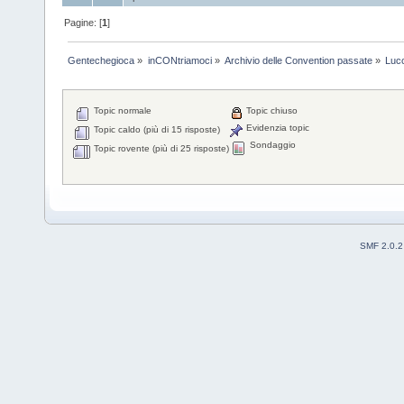
Pagine: [
1
]
Gentechegioca
»
inCONtriamoci
»
Archivio delle Convention passate
»
Luc
Topic normale
Topic chiuso
Evidenzia topic
Topic caldo (più di 15 risposte)
Sondaggio
Topic rovente (più di 25 risposte)
SMF 2.0.2