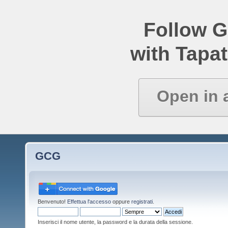
Follow 
with Tapat
Open in 
GCG
Benvenuto!
Effettua l'accesso
oppure
registrati
.
Inserisci il nome utente, la password e la durata della sessione.