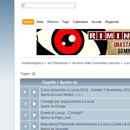
Indice
Aiuto
Ricerca
Tags
Calendario
Accedi
Registrati
Gentechegioca
»
inCONtriamoci
»
Archivio delle Convention passate
»
Luc
Pagine: [
1
]
Oggetto
/
Aperto da
Cena (a)sociale a Lucca 2013 - Sabato 2 Novembre 20
Aperto da
Luca Veluttini
«
1
2
»
Consigli per sopravvivere a Lucca
Aperto da
Giorgia
Eventi di Lucca... Consigli?
Aperto da
Pippo_Jedi
[Narrattiva] Palinsesto dimostrazioni a Lucca Comics &
Aperto da
Serenello