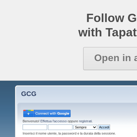
Follow 
with Tapat
Open in 
GCG
Benvenuto!
Effettua l'accesso
oppure
registrati
.
Inserisci il nome utente, la password e la durata della sessione.