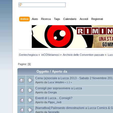
Indice
Aiuto
Ricerca
Tags
Calendario
Accedi
Registrati
Gentechegioca
»
inCONtriamoci
»
Archivio delle Convention passate
»
Luc
Pagine: [
1
]
Oggetto
/
Aperto da
Cena (a)sociale a Lucca 2013 - Sabato 2 Novembre 20
Aperto da
Luca Veluttini
«
1
2
»
Consigli per sopravvivere a Lucca
Aperto da
Giorgia
Eventi di Lucca... Consigli?
Aperto da
Pippo_Jedi
[Narrattiva] Palinsesto dimostrazioni a Lucca Comics &
Aperto da
Serenello