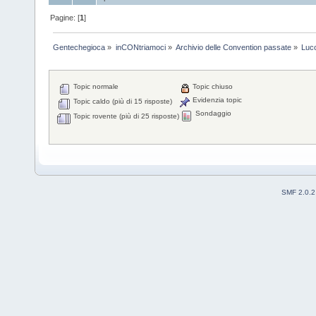
Pagine: [
1
]
Gentechegioca
»
inCONtriamoci
»
Archivio delle Convention passate
»
Luc
Topic normale
Topic chiuso
Evidenzia topic
Topic caldo (più di 15 risposte)
Sondaggio
Topic rovente (più di 25 risposte)
SMF 2.0.2