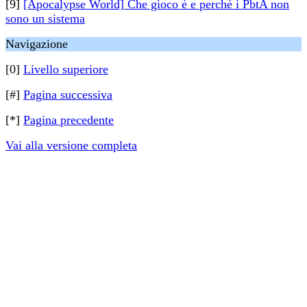
[9]
[Apocalypse World] Che gioco è e perché i PbtA non
sono un sistema
Navigazione
[0]
Livello superiore
[#]
Pagina successiva
[*]
Pagina precedente
Vai alla versione completa