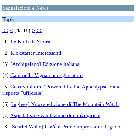
Segnalazioni e News
Topic
<<
<
(4/118)
>
>>
[1]
Le Notti di Nibiru
[2]
Kickstarter Interessanti
[3]
[Archipelago] Edizione italiana
[4]
Cani nella Vigna come giocatore
[5]
Cosa vuol dire "Powered by the Apocalypse": una
risposta "ufficiale"
[6]
[inglese] Nuova edizione di The Mountain Witch
[7]
Aspettativa e valutazione di nuovi giochi
[8]
[Scarlet Wake] Cos'è e Prime impressioni di gioco