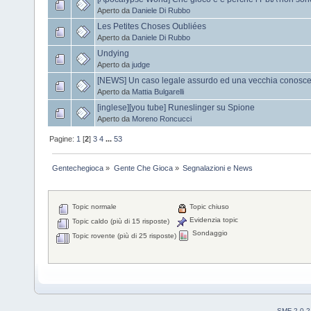
Aperto da
Daniele Di Rubbo
Les Petites Choses Oubliées
Aperto da
Daniele Di Rubbo
Undying
Aperto da
judge
[NEWS] Un caso legale assurdo ed una vecchia conosc
Aperto da
Mattia Bulgarelli
[inglese][you tube] Runeslinger su Spione
Aperto da
Moreno Roncucci
Pagine:
1
[
2
]
3
4
...
53
Gentechegioca
»
Gente Che Gioca
»
Segnalazioni e News
Topic normale
Topic chiuso
Evidenzia topic
Topic caldo (più di 15 risposte)
Sondaggio
Topic rovente (più di 25 risposte)
SMF 2.0.2