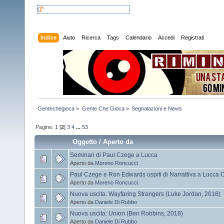
Indice
Aiuto
Ricerca
Tags
Calendario
Accedi
Registrati
Gentechegioca
»
Gente Che Gioca
»
Segnalazioni e News
Pagine:
1
[
2
]
3
4
...
53
Oggetto
/
Aperto da
Seminari di Paul Czege a Lucca
Aperto da
Moreno Roncucci
Paul Czege e Ron Edwards ospiti di Narrattiva a Lucc
Aperto da
Moreno Roncucci
Nuova uscita: Wayfaring Strangers (Luke Jordan, 2018)
Aperto da
Daniele Di Rubbo
Nuova uscita: Union (Ben Robbins, 2018)
Aperto da
Daniele Di Rubbo