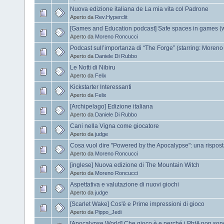
Nuova edizione italiana de La mia vita col Padrone
Aperto da
Rev.Hyperclit
[Games and Education podcast] Safe spaces in games (
Aperto da
Moreno Roncucci
Podcast sull’importanza di “The Forge” (starring: Moreno
Aperto da
Daniele Di Rubbo
Le Notti di Nibiru
Aperto da
Felix
Kickstarter Interessanti
Aperto da
Felix
[Archipelago] Edizione italiana
Aperto da
Daniele Di Rubbo
Cani nella Vigna come giocatore
Aperto da
judge
Cosa vuol dire "Powered by the Apocalypse": una risposta 
Aperto da
Moreno Roncucci
[inglese] Nuova edizione di The Mountain Witch
Aperto da
Moreno Roncucci
Aspettativa e valutazione di nuovi giochi
Aperto da
judge
[Scarlet Wake] Cos'è e Prime impressioni di gioco
Aperto da
Pippo_Jedi
[Apocalypse World] Che gioco è e perché i PbtA non son