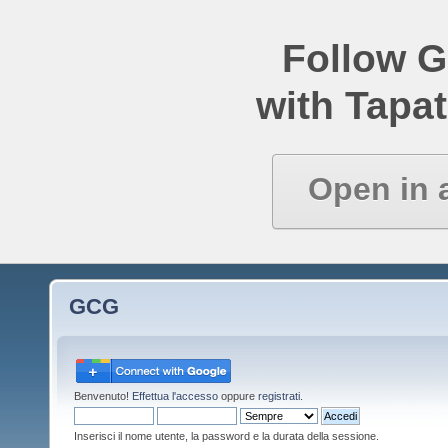
Follow 
with Tapat
Open in 
GCG
Benvenuto!
Effettua l'accesso
oppure
registrati
.
Inserisci il nome utente, la password e la durata della sessione.