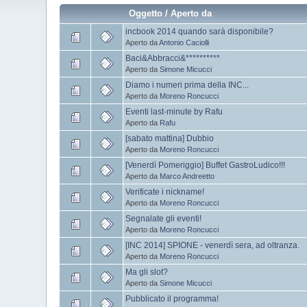
Oggetto
/
Aperto da
incbook 2014 quando sarà disponibile?
Aperto da
Antonio Caciolli
Baci&Abbracci&**********
Aperto da
Simone Micucci
Diamo i numeri prima della INC...
Aperto da
Moreno Roncucci
Eventi last-minute by Rafu
Aperto da
Rafu
[sabato mattina] Dubbio
Aperto da
Moreno Roncucci
[Venerdì Pomeriggio] Buffet GastroLudico!!!
Aperto da
Marco Andreetto
Verificate i nickname!
Aperto da
Moreno Roncucci
Segnalate gli eventi!
Aperto da
Moreno Roncucci
[INC 2014] SPIONE - venerdì sera, ad oltranza.
Aperto da
Moreno Roncucci
Ma gli slot?
Aperto da
Simone Micucci
Pubblicato il programma!