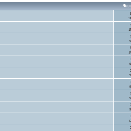
Risp
2
1
9
1
9
9
9
9
9
1