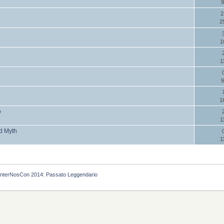
9
2
2
1
1
9
1
o
1
nd Myth
1
InterNosCon 2014: Passato Leggendario