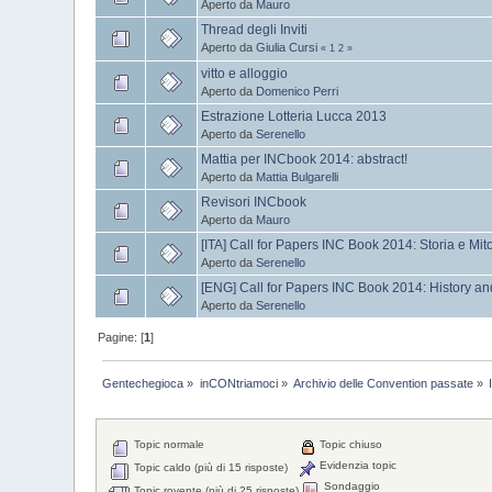
Aperto da
Mauro
Thread degli Inviti
Aperto da
Giulia Cursi
«
1
2
»
vitto e alloggio
Aperto da
Domenico Perri
Estrazione Lotteria Lucca 2013
Aperto da
Serenello
Mattia per INCbook 2014: abstract!
Aperto da
Mattia Bulgarelli
Revisori INCbook
Aperto da
Mauro
[ITA] Call for Papers INC Book 2014: Storia e Mit
Aperto da
Serenello
[ENG] Call for Papers INC Book 2014: History a
Aperto da
Serenello
Pagine: [
1
]
Gentechegioca
»
inCONtriamoci
»
Archivio delle Convention passate
»
Topic normale
Topic chiuso
Evidenzia topic
Topic caldo (più di 15 risposte)
Sondaggio
Topic rovente (più di 25 risposte)