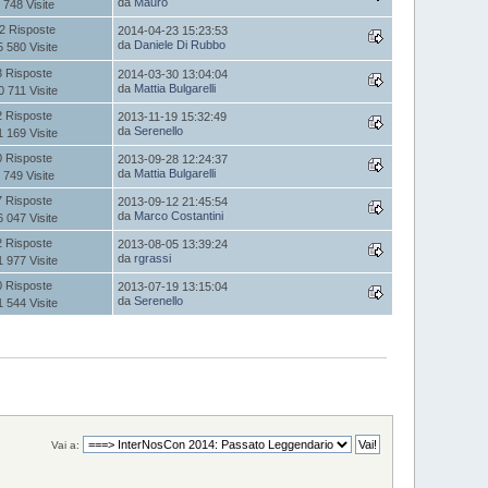
da
Mauro
 748 Visite
2 Risposte
2014-04-23 15:23:53
da
Daniele Di Rubbo
5 580 Visite
3 Risposte
2014-03-30 13:04:04
da
Mattia Bulgarelli
0 711 Visite
2 Risposte
2013-11-19 15:32:49
da
Serenello
1 169 Visite
0 Risposte
2013-09-28 12:24:37
da
Mattia Bulgarelli
 749 Visite
7 Risposte
2013-09-12 21:45:54
da
Marco Costantini
6 047 Visite
2 Risposte
2013-08-05 13:39:24
da
rgrassi
1 977 Visite
0 Risposte
2013-07-19 13:15:04
da
Serenello
1 544 Visite
Vai a: