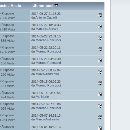
oste
/
Visite
Ultimo post
9 Risposte
2014-09-27 21:18:23
da
Antonio Caciolli
6 336 Visite
8 Risposte
2014-05-27 18:34:43
da
Manuela Soriani
5 610 Visite
1 Risposte
2014-05-22 22:31:15
da
Moreno Roncucci
 555 Visite
3 Risposte
2014-05-22 22:20:13
da
Moreno Roncucci
0 736 Visite
0 Risposte
2014-05-21 04:57:30
da
Moreno Roncucci
 180 Visite
0 Risposte
2014-05-17 08:42:04
da
Marco Andreetto
 290 Visite
0 Risposte
2014-05-15 06:09:23
da
Moreno Roncucci
 131 Visite
1 Risposte
2014-05-14 23:00:54
da
Mr. Mario
 494 Visite
0 Risposte
2014-05-10 07:15:06
da
Moreno Roncucci
 028 Visite
8 Risposte
2014-05-07 14:51:13
da
Marco Andreetto
3 284 Visite
0 Risposte
2014-05-04 10:52:13