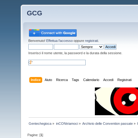
GCG
Benvenuto!
Effettua l'accesso
oppure
registrati
.
Inserisci il nome utente, la password e la durata della sessione.
Indice
Aiuto
Ricerca
Tags
Calendario
Accedi
Registrati
Gentechegioca
»
inCONtriamoci
»
Archivio delle Convention passate
»
Pagine: [
1
]