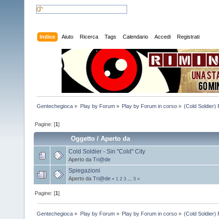
Indice
Aiuto
Ricerca
Tags
Calendario
Accedi
Registrati
Gentechegioca
»
Play by Forum
»
Play by Forum in corso
»
(Cold Soldier)
Pagine: [
1
]
Oggetto
/
Aperto da
Cold Soldier - Sin "Cold" City
Aperto da
Tri@de
Spiegazioni
Aperto da
Tri@de
«
1
2
3
...
5
»
Pagine: [
1
]
Gentechegioca
»
Play by Forum
»
Play by Forum in corso
»
(Cold Soldier)