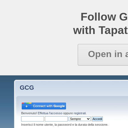
Follow 
with Tapat
Open in 
GCG
Benvenuto!
Effettua l'accesso
oppure
registrati
.
Inserisci il nome utente, la password e la durata della sessione.