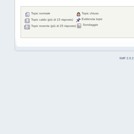
Topic normale
Topic chiuso
Evidenzia topic
Topic caldo (più di 15 risposte)
Sondaggio
Topic rovente (più di 25 risposte)
SMF 2.0.2