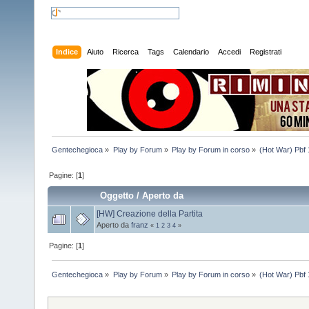
Indice
Aiuto
Ricerca
Tags
Calendario
Accedi
Registrati
Gentechegioca
»
Play by Forum
»
Play by Forum in corso
»
(Hot War) Pbf 
Pagine: [
1
]
Oggetto
/
Aperto da
[HW] Creazione della Partita
Aperto da
franz
«
1
2
3
4
»
Pagine: [
1
]
Gentechegioca
»
Play by Forum
»
Play by Forum in corso
»
(Hot War) Pbf 