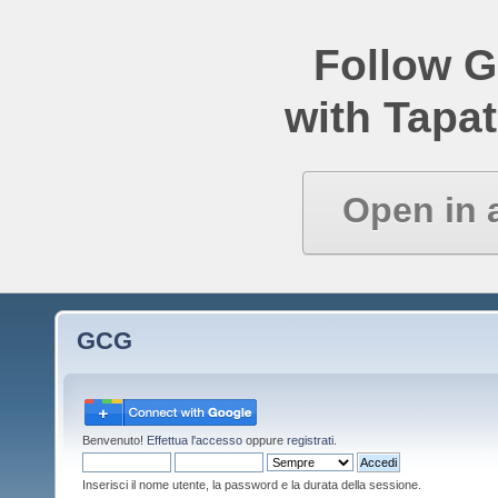
Follow 
with Tapat
Open in 
GCG
Benvenuto!
Effettua l'accesso
oppure
registrati
.
Inserisci il nome utente, la password e la durata della sessione.