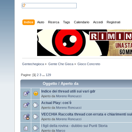
Indice
Aiuto
Ricerca
Tags
Calendario
Accedi
Registrati
Gentechegioca
»
Gente Che Gioca
»
Gioco Concreto
Pagine: [
1
]
2
3
...
129
Oggetto
/
Aperto da
Indice dei thread utili sui vari gdr
Aperto da
Moreno Roncucci
Actual Play: cos'è
Aperto da
Moreno Roncucci
VECCHIA Raccolta thread con errata e chiarimenti su
Aperto da
Moreno Roncucci
I figli della rovina - dubbio sui Punti Storia
Aperto da
Marco