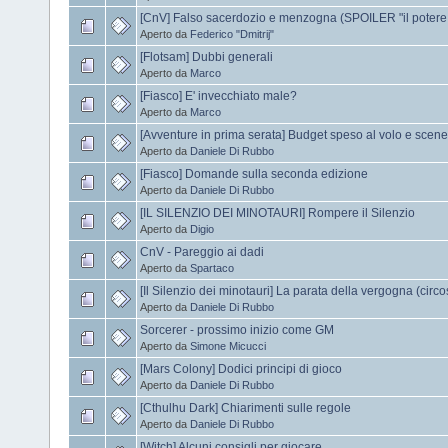
[CnV] Falso sacerdozio e menzogna (SPOILER "il potere 
Aperto da
Federico "Dmitrij"
[Flotsam] Dubbi generali
Aperto da
Marco
[Fiasco] E' invecchiato male?
Aperto da
Marco
[Avventure in prima serata] Budget speso al volo e scen
Aperto da
Daniele Di Rubbo
[Fiasco] Domande sulla seconda edizione
Aperto da
Daniele Di Rubbo
[IL SILENZIO DEI MINOTAURI] Rompere il Silenzio
Aperto da
Digio
CnV - Pareggio ai dadi
Aperto da
Spartaco
[Il Silenzio dei minotauri] La parata della vergogna (circ
Aperto da
Daniele Di Rubbo
Sorcerer - prossimo inizio come GM
Aperto da
Simone Micucci
[Mars Colony] Dodici principi di gioco
Aperto da
Daniele Di Rubbo
[Cthulhu Dark] Chiarimenti sulle regole
Aperto da
Daniele Di Rubbo
[Witch] Alcuni consigli per giocare