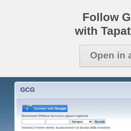
Follow 
with Tapat
Open in 
GCG
Benvenuto!
Effettua l'accesso
oppure
registrati
.
Inserisci il nome utente, la password e la durata della sessione.