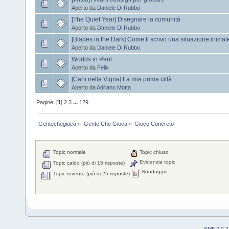
Aperto da
Daniele Di Rubbo
[The Quiet Year] Disegnare la comunità
Aperto da
Daniele Di Rubbo
[Blades in the Dark] Come ti scrivo una situazione inizial
Aperto da
Daniele Di Rubbo
Worlds in Peril
Aperto da
Felix
[Cani nella Vigna] La mia prima città
Aperto da
Adriano Motta
Pagine: [
1
]
2
3
...
129
Gentechegioca
»
Gente Che Gioca
»
Gioco Concreto
Topic normale
Topic chiuso
Evidenzia topic
Topic caldo (più di 15 risposte)
Sondaggio
Topic rovente (più di 25 risposte)
SMF 2.0.2