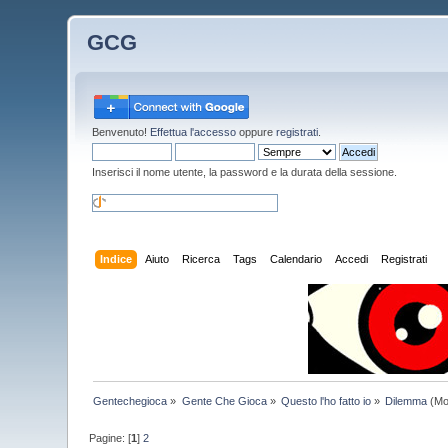
GCG
Benvenuto!
Effettua l'accesso
oppure
registrati
.
Inserisci il nome utente, la password e la durata della sessione.
Indice
Aiuto
Ricerca
Tags
Calendario
Accedi
Registrati
Gentechegioca
»
Gente Che Gioca
»
Questo l'ho fatto io
»
Dilemma
(Mo
Pagine: [
1
]
2