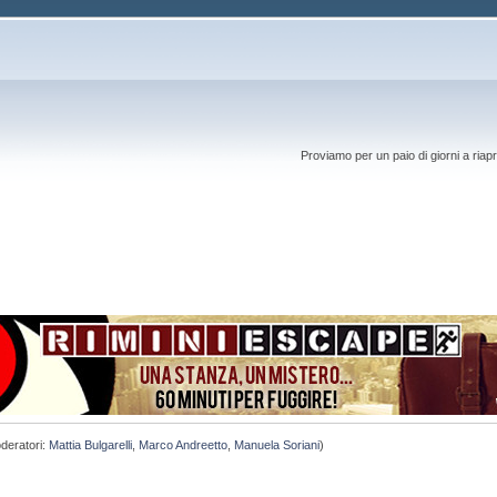
Proviamo per un paio di giorni a riapr
deratori:
Mattia Bulgarelli
,
Marco Andreetto
,
Manuela Soriani
)