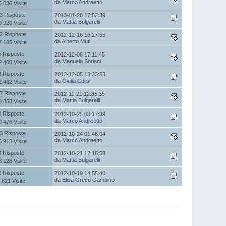
da
Marco Andreetto
5 036 Visite
3 Risposte
2013-01-28 17:52:39
da
Mattia Bulgarelli
9 920 Visite
2 Risposte
2012-12-16 16:27:55
da
Alberto Muti
7 185 Visite
5 Risposte
2012-12-06 17:11:45
da
Manuela Soriani
2 400 Visite
3 Risposte
2012-12-05 13:33:53
da
Giulia Cursi
2 462 Visite
7 Risposte
2012-11-21 12:35:35
da
Mattia Bulgarelli
8 853 Visite
0 Risposte
2012-10-25 03:17:39
da
Marco Andreetto
0 476 Visite
3 Risposte
2012-10-24 01:46:04
da
Marco Andreetto
5 913 Visite
3 Risposte
2012-10-21 12:16:58
da
Mattia Bulgarelli
3 126 Visite
0 Risposte
2012-10-19 14:55:40
da
Elisa Greco Gambino
 821 Visite