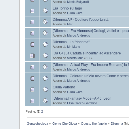
Aperto da
Mattia Bulgarelli
Era Torino sul lago
Aperto da
Giulia Cursi
Dilemma AP - Cogliere l'opportunità
Aperto da
Mar
[Dilemma - Era Viennese] Orologi, violini e il pes
Aperto da
Marco Andreetto
Dilemma - La "rincorsa"
Aperto da
Mr. Mario
[Da G+] La Caduta e incentivi ad Ascendere
Aperto da
Alberto Muti
«
1
2
»
[Dilemma - Actual Play - Era Impero Romano] la S
Aperto da
Marco Andreetto
Dilemma - Colorare un'Ala ovvero Come e perché h
Aperto da
Marco Andreetto
Giulia Patrono
Aperto da
Giulia Cursi
[Dilemma] Fantasy Mode - AP di Léon
Aperto da
Elisa Greco Gambino
Pagine: [
1
]
2
Gentechegioca
»
Gente Che Gioca
»
Questo l'ho fatto io
»
Dilemma
(Mo