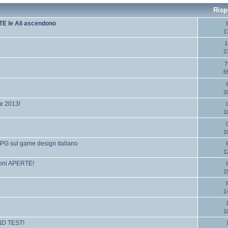
Risp
TE le Ali ascendono
1
1
2
7
6
2
re 2013!
1
1
PG sul game design italiano
1
ioni APERTE!
1
1
1
IND TEST!