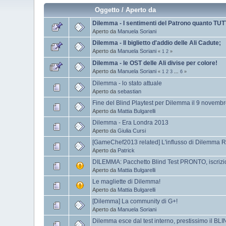
Oggetto
/
Aperto da
Dilemma - I sentimenti del Patrono quanto TUT
Aperto da
Manuela Soriani
Dilemma - Il biglietto d'addio delle Ali Cadute;
Aperto da
Manuela Soriani
«
1
2
»
Dilemma - le OST delle Ali divise per colore!
Aperto da
Manuela Soriani
«
1
2
3
...
6
»
Dilemma - lo stato attuale
Aperto da
sebastian
Fine del Blind Playtest per Dilemma il 9 novemb
Aperto da
Mattia Bulgarelli
Dilemma - Era Londra 2013
Aperto da
Giulia Cursi
[GameChef2013 related] L'influsso di Dilemma R
Aperto da
Patrick
DILEMMA: Pacchetto Blind Test PRONTO, iscriz
Aperto da
Mattia Bulgarelli
Le magliette di Dilemma!
Aperto da
Mattia Bulgarelli
[Dilemma] La community di G+!
Aperto da
Manuela Soriani
Dilemma esce dal test interno, prestissimo il BL