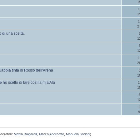
1
1
1
1
2
o di una scelta.
1
1
1
2
abbia tinta di Rosso dell'Arena
1
o scelto di fare così la mia Ala
1
1
1
9
deratori:
Mattia Bulgarelli
,
Marco Andreetto
,
Manuela Soriani
)