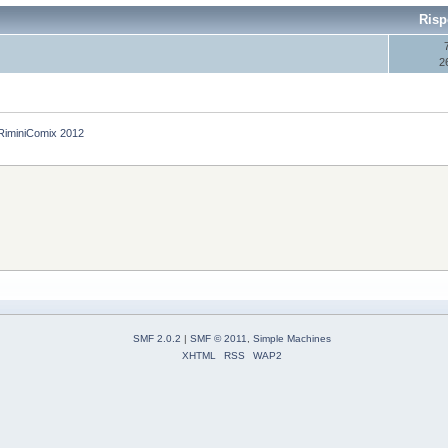
Risp
2
RiminiComix 2012
SMF 2.0.2
|
SMF © 2011
,
Simple Machines
XHTML
RSS
WAP2