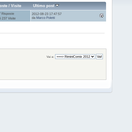
oste
/
Visite
Ultimo post
7 Risposte
2012-08-23 17:47:57
da
Marco Poletti
6 237 Visite
Vai a: