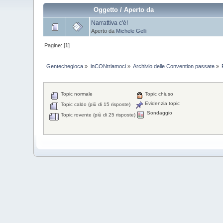
Oggetto
/
Aperto da
Narrattiva c'è!
Aperto da
Michele Gelli
Pagine: [
1
]
Gentechegioca
»
inCONtriamoci
»
Archivio delle Convention passate
»
Topic normale
Topic chiuso
Evidenzia topic
Topic caldo (più di 15 risposte)
Sondaggio
Topic rovente (più di 25 risposte)