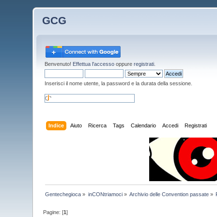
GCG
Benvenuto!
Effettua l'accesso
oppure
registrati
.
Inserisci il nome utente, la password e la durata della sessione.
Indice
Aiuto
Ricerca
Tags
Calendario
Accedi
Registrati
Gentechegioca
»
inCONtriamoci
»
Archivio delle Convention passate
»
Pagine: [
1
]