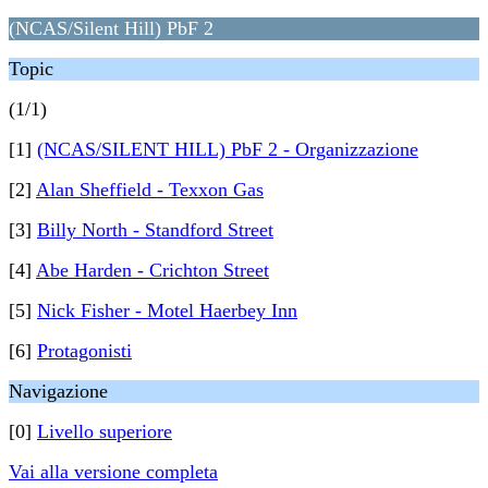
(NCAS/Silent Hill) PbF 2
Topic
(1/1)
[1]
(NCAS/SILENT HILL) PbF 2 - Organizzazione
[2]
Alan Sheffield - Texxon Gas
[3]
Billy North - Standford Street
[4]
Abe Harden - Crichton Street
[5]
Nick Fisher - Motel Haerbey Inn
[6]
Protagonisti
Navigazione
[0]
Livello superiore
Vai alla versione completa