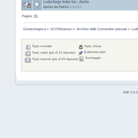
LudicAego Indie bis - Aprile
Aperto da
Patrick
«
1
2
3
»
Pagine: [
1
]
Gentechegioca
»
inCONtriamoci
»
Archivio delle Convention passate
»
Lud
Topic normale
Topic chiuso
Evidenzia topic
Topic caldo (più di 15 risposte)
Sondaggio
Topic rovente (più di 25 risposte)
SMF 2.0.2