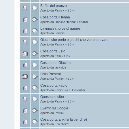
Buffet del pranzo
Aperto da
Patrick
«
1
2
»
Cosa porta il fenna
Aperto da
Daniele "fenna" Fenaroli
Lavinia's choice of games
Aperto da Lavinia
Giochi che porto e giochi che vorrei provare
Aperto da
Patrick
«
1
2
»
Cosa porta Ezio
Aperto da
Ezio
«
1
2
»
Cosa porta Giacomo
Aperto da jackvice
Lista Presenti
Aperto da
Patrick
«
1
2
»
Cosa porta Fabio
Aperto da
Fabio Succi Cimentini
Questione cibo
Aperto da
Patrick
«
1
2
»
Evento su Google+
Aperto da
Patrick
Cosa porta Erik (si fa per dire)
Aperto da
Erik "lieic"