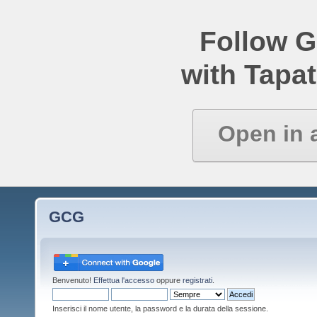
Follow 
with Tapat
Open in 
GCG
Benvenuto!
Effettua l'accesso
oppure
registrati
.
Inserisci il nome utente, la password e la durata della sessione.