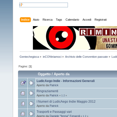
Indice
Aiuto
Ricerca
Tags
Calendario
Accedi
Registrati
Gentechegioca
»
inCONtriamoci
»
Archivio delle Convention passate
»
Lud
Pagine: [
1
]
Oggetto
/
Aperto da
LudicAego Indie - Informazioni Generali
Aperto da
Patrick
Ringraziamenti
Aperto da
Patrick
«
1
2
»
I Numeri di LudicAego Indie Maggio 2012
Aperto da
Patrick
Trasporti e Passaggi vari
Aperto da
Daniele "fenna" Fenaroli
«
1
2
»