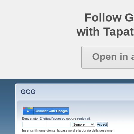
Follow 
with Tapat
Open in 
GCG
Benvenuto!
Effettua l'accesso
oppure
registrati
.
Inserisci il nome utente, la password e la durata della sessione.