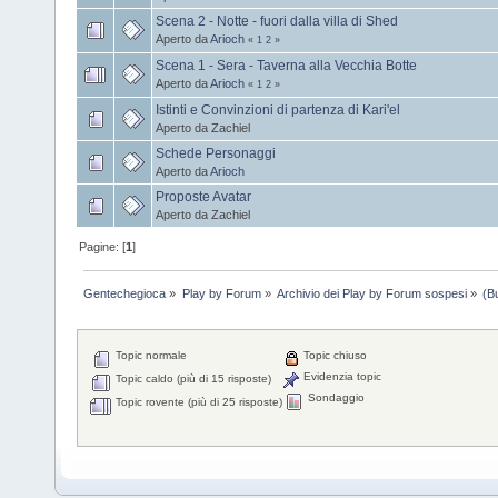
Scena 2 - Notte - fuori dalla villa di Shed
Aperto da
Arioch
«
1
2
»
Scena 1 - Sera - Taverna alla Vecchia Botte
Aperto da
Arioch
«
1
2
»
Istinti e Convinzioni di partenza di Kari'el
Aperto da Zachiel
Schede Personaggi
Aperto da
Arioch
Proposte Avatar
Aperto da Zachiel
Pagine: [
1
]
Gentechegioca
»
Play by Forum
»
Archivio dei Play by Forum sospesi
»
(B
Topic normale
Topic chiuso
Evidenzia topic
Topic caldo (più di 15 risposte)
Sondaggio
Topic rovente (più di 25 risposte)