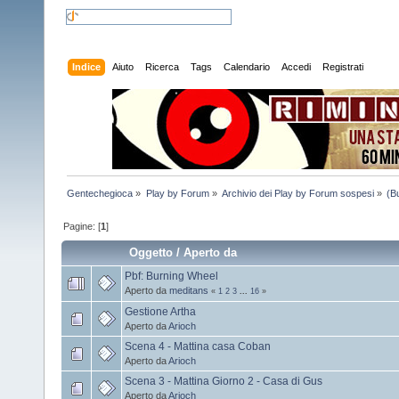
Indice
Aiuto
Ricerca
Tags
Calendario
Accedi
Registrati
Gentechegioca
»
Play by Forum
»
Archivio dei Play by Forum sospesi
»
(B
Pagine: [
1
]
Oggetto
/
Aperto da
Pbf: Burning Wheel
Aperto da
meditans
«
1
2
3
...
16
»
Gestione Artha
Aperto da
Arioch
Scena 4 - Mattina casa Coban
Aperto da
Arioch
Scena 3 - Mattina Giorno 2 - Casa di Gus
Aperto da
Arioch