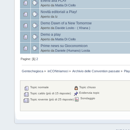
Eventi alla PLAY
Aperto da
Mattia Di Ciollo
Novità editoriali a Play!
Aperto da Iz
Demo Dawn of a New Tomorrow
Aperto da
Davide Losito - ( Khana )
Demo a play
Aperto da
Mattia Di Ciollo
Prime news su Gioconomicon
Aperto da
Daniele (Humano) Lostia
Pagine: [
1
]
2
Gentechegioca
»
inCONtriamoci
»
Archivio delle Convention passate
»
Pla
Topic normale
Topic chiuso
Evidenzia topic
Topic caldo (più di 15 risposte)
Sondaggio
Topic rovente (più di 25 risposte)