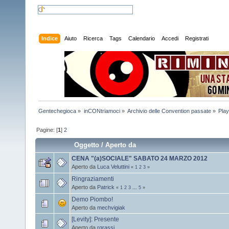
Indice
Aiuto
Ricerca
Tags
Calendario
Accedi
Registrati
Gentechegioca
»
inCONtriamoci
»
Archivio delle Convention passate
»
Pla
Pagine: [
1
]
2
Oggetto
/
Aperto da
CENA "(a)SOCIALE" SABATO 24 MARZO 2012
Aperto da
Luca Veluttini
«
1
2
3
»
Ringraziamenti
Aperto da
Patrick
«
1
2
3
...
5
»
Demo Piombo!
Aperto da
mechvigiak
[Levity]: Presente
Aperto da
rgrassi