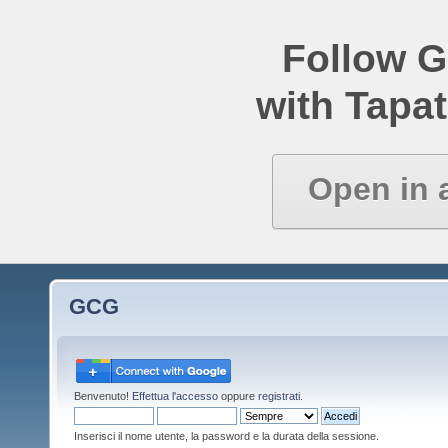
Follow 
with Tapat
Open in 
GCG
Benvenuto!
Effettua l'accesso
oppure
registrati
.
Inserisci il nome utente, la password e la durata della sessione.