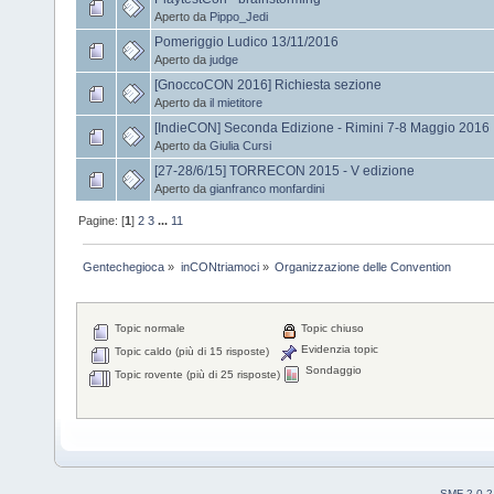
Aperto da
Pippo_Jedi
Pomeriggio Ludico 13/11/2016
Aperto da
judge
[GnoccoCON 2016] Richiesta sezione
Aperto da
il mietitore
[IndieCON] Seconda Edizione - Rimini 7-8 Maggio 2016
Aperto da
Giulia Cursi
[27-28/6/15] TORRECON 2015 - V edizione
Aperto da
gianfranco monfardini
Pagine: [
1
]
2
3
...
11
Gentechegioca
»
inCONtriamoci
»
Organizzazione delle Convention
Topic normale
Topic chiuso
Evidenzia topic
Topic caldo (più di 15 risposte)
Sondaggio
Topic rovente (più di 25 risposte)
SMF 2.0.2