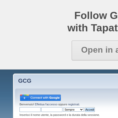
Follow 
with Tapat
Open in 
GCG
Benvenuto!
Effettua l'accesso
oppure
registrati
.
Inserisci il nome utente, la password e la durata della sessione.