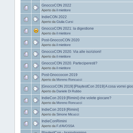
GnoccoCON 2022
Aperto da
il mietitore
IndieCON 2022
Aperto da
Giulia Cursi
GnoccoCON 2021: la digestione
Aperto da
il mietitore
Post-GnoccoCON 2020
Aperto da
il mietitore
GnoccoCON 2020. Via alle iscrizioni!
Aperto da
il mietitore
GnoccoCON 2020. Parteciperesti?
Aperto da
il mietitore
Post-Gnoccocon 2019
Aperto da
Moreno Roncucci
[GnoccoCON 2019] [PlaytestCon 2019] A cosa vorrei gio
Aperto da
Daniele Di Rubbo
IndieCon 2019 [Rimini] che volete giocare?
Aperto da
Moreno Roncucci
IndieCon 2019 [Rimini]
Aperto da
Simone Micucci
IndieConRimini
Aperto da
F.d'AVOSSA
PlaytestCon - brainstorming