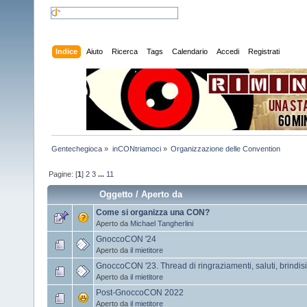
Indice
Aiuto
Ricerca
Tags
Calendario
Accedi
Registrati
Gentechegioca
»
inCONtriamoci
»
Organizzazione delle Convention
Pagine: [
1
]
2
3
...
11
Oggetto
/
Aperto da
Come si organizza una CON?
Aperto da
Michael Tangherlini
GnoccoCON '24
Aperto da
il mietitore
GnoccoCON '23. Thread di ringraziamenti, saluti, brindisi
Aperto da
il mietitore
Post-GnoccoCON 2022
Aperto da
il mietitore