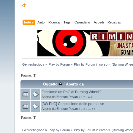
Indice
Aiuto
Ricerca
Tags
Calendario
Accedi
Registrati
Gentechegioca
»
Play by Forum
»
Play by Forum in corso
»
(Burning Wheel
Pagine: [
1
]
Oggetto
/
Aperto da
Facciamo un PbC di Burning Wheel?
Aperto da
Ernesto Pavan
«
1
2
3
4
»
[BW PbC] Conclusione delle premesse
Aperto da
Ernesto Pavan
«
1
2
3
...
6
»
Pagine: [
1
]
Gentechegioca
»
Play by Forum
»
Play by Forum in corso
»
(Burning Wheel