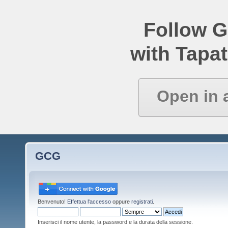
Follow 
with Tapat
Open in 
GCG
Benvenuto!
Effettua l'accesso
oppure
registrati
.
Inserisci il nome utente, la password e la durata della sessione.