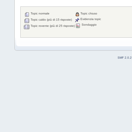
Topic normale
Topic chiuso
Evidenzia topic
Topic caldo (più di 15 risposte)
Sondaggio
Topic rovente (più di 25 risposte)
SMF 2.0.2