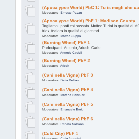
(Apocalypse World) PbC 1: Tu is megli che u
Moderatore:
Ernesto Pavan
(Apocalypse World) PbF 1: Madison County
Tagliamo i ponti col passato. Matteo Turini in qualità di 
triex, fealoro in qualità di giocatori.
Moderatore:
Matteo Suppo
(Burning Wheel) PbF 1
Partecipanti: Antonio, Arioch, Carlo
Moderatore:
Antonio Caciolli
(Burning Wheel) PbF 2
Moderatore:
Arioch
(Cani nella Vigna) PbF 3
Moderatore:
Dario Delfino
(Cani nella Vigna) PbF 4
Moderatore:
Moreno Roncucci
(Cani nella Vigna) PbF 5
Moderatore:
Emanuele Borio
(Cani nella Vigna) PbF 6
Moderatore:
Renato Salzano
(Cold City) PbF 1
Moderatore:
Carlo Antonioli