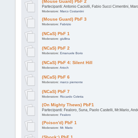
(Mouse Guard) PbF 2
Partecipanti: Antonio Caciolli, Fabio Succi Cimentini, Ma
Moderatore:
Marco Costantini
(Mouse Guard) PbF 3
Moderatore:
Fabrizio
(NCaS) PbF 1
Moderatore:
giullina
(NCaS) PbF 2
Moderatore:
Emanuele Borio
(NCaS) PbF 4: Silent Hill
Moderatore:
Arioch
(NCaS) PbF 6
Moderatore:
marco piemonte
(NCaS) PbF 7
Moderatore:
Riccardo Coletta
(On Mighty Thews) PbF1
Partecipanti: Fealoro, Suna, Paolo Castelli, Mr.Mario, And
Moderatore:
Fealoro
(Poison'd) PbF 1
Moderatore:
Mr. Mario
(Shock:) PbF 1