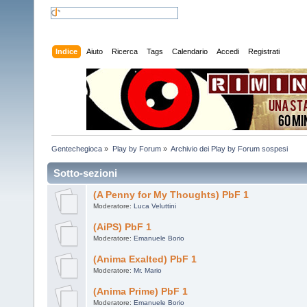
Indice
Aiuto
Ricerca
Tags
Calendario
Accedi
Registrati
Gentechegioca
»
Play by Forum
»
Archivio dei Play by Forum sospesi
Sotto-sezioni
(A Penny for My Thoughts) PbF 1
Moderatore:
Luca Veluttini
(AiPS) PbF 1
Moderatore:
Emanuele Borio
(Anima Exalted) PbF 1
Moderatore:
Mr. Mario
(Anima Prime) PbF 1
Moderatore:
Emanuele Borio