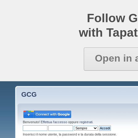
Follow 
with Tapat
Open in 
GCG
Benvenuto!
Effettua l'accesso
oppure
registrati
.
Inserisci il nome utente, la password e la durata della sessione.