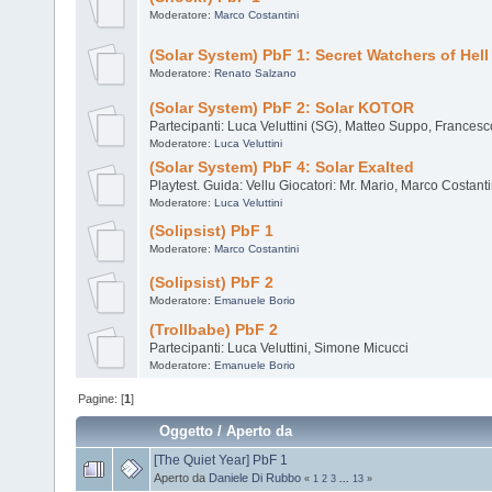
Moderatore:
Marco Costantini
(Solar System) PbF 1: Secret Watchers of Hell
Moderatore:
Renato Salzano
(Solar System) PbF 2: Solar KOTOR
Partecipanti: Luca Veluttini (SG), Matteo Suppo, Francesc
Moderatore:
Luca Veluttini
(Solar System) PbF 4: Solar Exalted
Playtest. Guida: Vellu Giocatori: Mr. Mario, Marco Costanti
Moderatore:
Luca Veluttini
(Solipsist) PbF 1
Moderatore:
Marco Costantini
(Solipsist) PbF 2
Moderatore:
Emanuele Borio
(Trollbabe) PbF 2
Partecipanti: Luca Veluttini, Simone Micucci
Moderatore:
Emanuele Borio
Pagine: [
1
]
Oggetto
/
Aperto da
[The Quiet Year] PbF 1
Aperto da
Daniele Di Rubbo
«
1
2
3
...
13
»