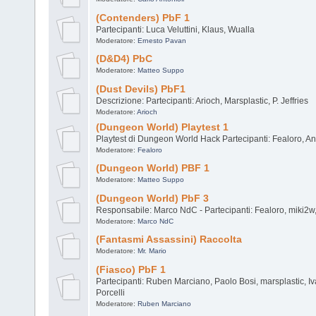
(Contenders) PbF 1
Partecipanti: Luca Veluttini, Klaus, Wualla
Moderatore:
Ernesto Pavan
(D&D4) PbC
Moderatore:
Matteo Suppo
(Dust Devils) PbF1
Descrizione: Partecipanti: Arioch, Marsplastic, P. Jeffries
Moderatore:
Arioch
(Dungeon World) Playtest 1
Playtest di Dungeon World Hack Partecipanti: Fealoro, Anto
Moderatore:
Fealoro
(Dungeon World) PBF 1
Moderatore:
Matteo Suppo
(Dungeon World) PbF 3
Responsabile: Marco NdC - Partecipanti: Fealoro, miki2w
Moderatore:
Marco NdC
(Fantasmi Assassini) Raccolta
Moderatore:
Mr. Mario
(Fiasco) PbF 1
Partecipanti: Ruben Marciano, Paolo Bosi, marsplastic, Iv
Porcelli
Moderatore:
Ruben Marciano