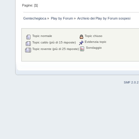
Pagine: [
1
]
Gentechegioca
»
Play by Forum
»
Archivio dei Play by Forum sospesi
Topic normale
Topic chiuso
Evidenzia topic
Topic caldo (più di 15 risposte)
Sondaggio
Topic rovente (più di 25 risposte)
SMF 2.0.2