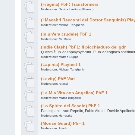
(Fragma) PbF: Transformers
Moderatore:
Davide Losito - ( Khana )
(I Macabri Racconti del Dottor Sanguinis) Pla
Moderatore:
Michael Tangherlini
(In un'era crudele) PbF 1
Moderatore:
Mr. Mario
(Indie Clash) PbF1: Il picchiaduro dei gdr
Questo è un videoplaybyforum. E' un videogioco sperimen
Moderatore:
Matteo Suppo
(Lapinia) Playtest 1
Moderatore:
Michael Tangherlini
(Levity) PbF Vari
Moderatore:
rgrassi
(La Mia Vita con Angelica) PbF 1
Moderatore:
Mattia Bulgarelli
(Lo Spirito del Secolo) PbF 1
Partecipanti: Ivan Repetto, Fabio Airoldi, Davide Apolloni
Moderatore:
Hendrake
(Mouse Guard) PbF 1
Moderatore:
Arioch