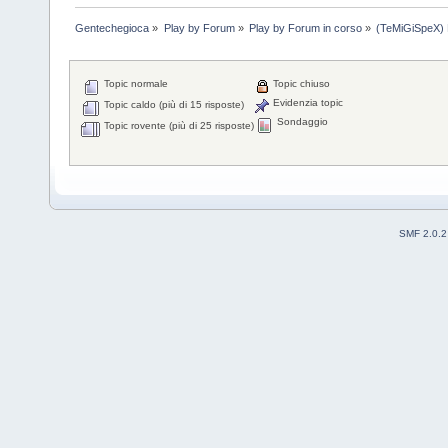
Gentechegioca
»
Play by Forum
»
Play by Forum in corso
»
(TeMiGiSpeX) 
Topic normale
Topic chiuso
Evidenzia topic
Topic caldo (più di 15 risposte)
Sondaggio
Topic rovente (più di 25 risposte)
SMF 2.0.2