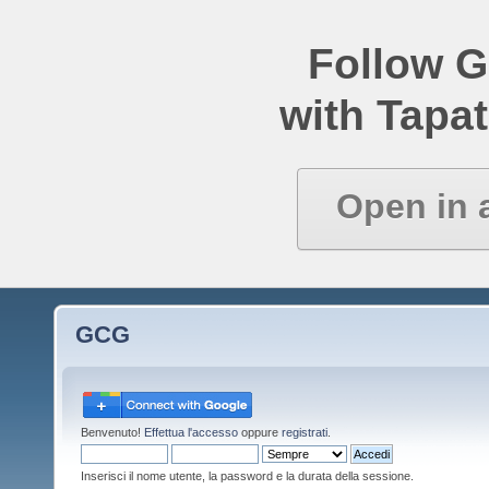
Follow 
with Tapat
Open in 
GCG
Benvenuto!
Effettua l'accesso
oppure
registrati
.
Inserisci il nome utente, la password e la durata della sessione.